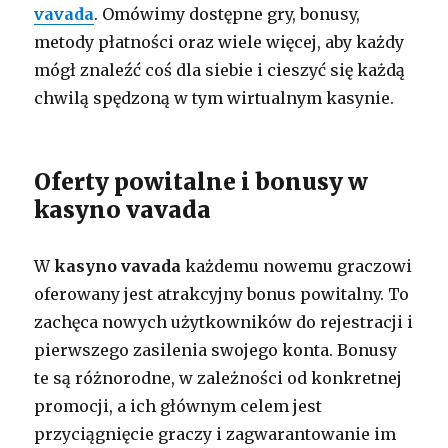
vavada
. Omówimy dostępne gry, bonusy,
metody płatności oraz wiele więcej, aby każdy
mógł znaleźć coś dla siebie i cieszyć się każdą
chwilą spędzoną w tym wirtualnym kasynie.
Oferty powitalne i bonusy w
kasyno vavada
W
kasyno vavada
każdemu nowemu graczowi
oferowany jest atrakcyjny bonus powitalny. To
zachęca nowych użytkowników do rejestracji i
pierwszego zasilenia swojego konta. Bonusy
te są różnorodne, w zależności od konkretnej
promocji, a ich głównym celem jest
przyciągnięcie graczy i zagwarantowanie im