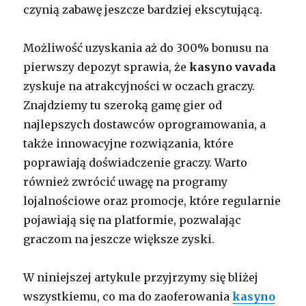
czynią zabawę jeszcze bardziej ekscytującą.
Możliwość uzyskania aż do 300% bonusu na
pierwszy depozyt sprawia, że
kasyno vavada
zyskuje na atrakcyjności w oczach graczy.
Znajdziemy tu szeroką gamę gier od
najlepszych dostawców oprogramowania, a
także innowacyjne rozwiązania, które
poprawiają doświadczenie graczy. Warto
również zwrócić uwagę na programy
lojalnościowe oraz promocje, które regularnie
pojawiają się na platformie, pozwalając
graczom na jeszcze większe zyski.
W niniejszej artykule przyjrzymy się bliżej
wszystkiemu, co ma do zaoferowania
kasyno