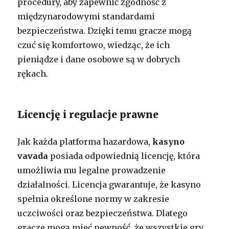
procedury, aby zapewnić zgodność z
międzynarodowymi standardami
bezpieczeństwa. Dzięki temu gracze mogą
czuć się komfortowo, wiedząc, że ich
pieniądze i dane osobowe są w dobrych
rękach.
Licencję i regulacje prawne
Jak każda platforma hazardowa,
kasyno
vavada
posiada odpowiednią licencję, która
umożliwia mu legalne prowadzenie
działalności. Licencja gwarantuje, że kasyno
spełnia określone normy w zakresie
uczciwości oraz bezpieczeństwa. Dlatego
gracze mogą mieć pewność, że wszystkie gry