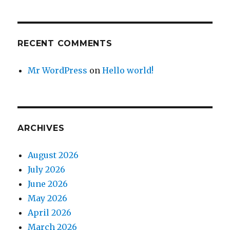
RECENT COMMENTS
Mr WordPress
on
Hello world!
ARCHIVES
August 2026
July 2026
June 2026
May 2026
April 2026
March 2026