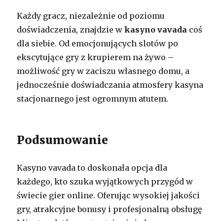
Każdy gracz, niezależnie od poziomu
doświadczenia, znajdzie w
kasyno vavada
coś
dla siebie. Od emocjonujących slotów po
ekscytujące gry z krupierem na żywo –
możliwość gry w zaciszu własnego domu, a
jednocześnie doświadczania atmosfery kasyna
stacjonarnego jest ogromnym atutem.
Podsumowanie
Kasyno vavada to doskonała opcja dla
każdego, kto szuka wyjątkowych przygód w
świecie gier online. Oferując wysokiej jakości
gry, atrakcyjne bonusy i profesjonalną obsługę