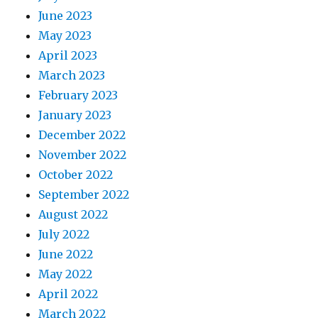
June 2023
May 2023
April 2023
March 2023
February 2023
January 2023
December 2022
November 2022
October 2022
September 2022
August 2022
July 2022
June 2022
May 2022
April 2022
March 2022