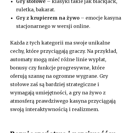
Gry stołowe
– klasyki takie jak blackjack,
ruletka, bakarat.
Gry z krupierem na żywo
– emocje kasyna
stacjonarnego w wersji online.
Każda z tych kategorii ma swoje unikalne
cechy, które przyciągają graczy. Na przykład,
automaty mogą mieć różne linie wypłat,
bonusy czy funkcje progresywne, które
oferują szansę na ogromne wygrane. Gry
stołowe zaś są bardziej strategiczne i
wymagają umiejętności, a gry na żywo z
atmosferą prawdziwego kasyna przyciągają
swoją interaktywnością i realizmem.