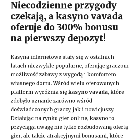
Niecodzienne przygody
czekają, a kasyno vavada
oferuje do 300% bonusu
na pierwszy depozyt!
Kasyna internetowe stały się w ostatnich
latach niezwykle popularne, oferując graczom
możliwość zabawy z wygodą i komfortem
własnego domu. Wśród wielu oferowanych
platform wyróżnia się
kasyno vavada
, które
zdobyło uznanie zarówno wśród
doświadczonych graczy, jak i nowicjuszy.
Działając na rynku gier online, kasyno to
przyciąga uwagę nie tylko rozbudowaną ofertą
gier, ale także atrakcyjnymi bonusami, które