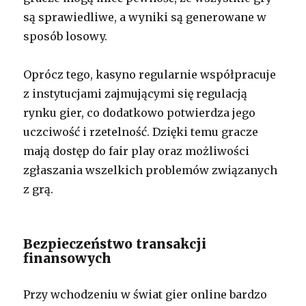
są sprawiedliwe, a wyniki są generowane w
sposób losowy.
Oprócz tego, kasyno regularnie współpracuje
z instytucjami zajmującymi się regulacją
rynku gier, co dodatkowo potwierdza jego
uczciwość i rzetelność. Dzięki temu gracze
mają dostęp do fair play oraz możliwości
zgłaszania wszelkich problemów związanych
z grą.
Bezpieczeństwo transakcji
finansowych
Przy wchodzeniu w świat gier online bardzo