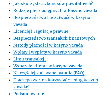
Jak skorzystać z bonusów powitalnych?
Rodzaje gier dostępnych w kasyno vavada
Bezpieczeństwo i uczciwość w kasyno
vavada
Licencję i regulacje prawne
Bezpieczeństwo transakcji finansowych
Metody płatności w kasyno vavada
Wpłaty i wypłaty w kasyno vavada
Limit transakcji
Wsparcie klienta w kasyno vavada
Najczęściej zadawane pytania (FAQ)
Dlaczego warto skorzystać z usług kasyno
vavada?
Podsumowanie