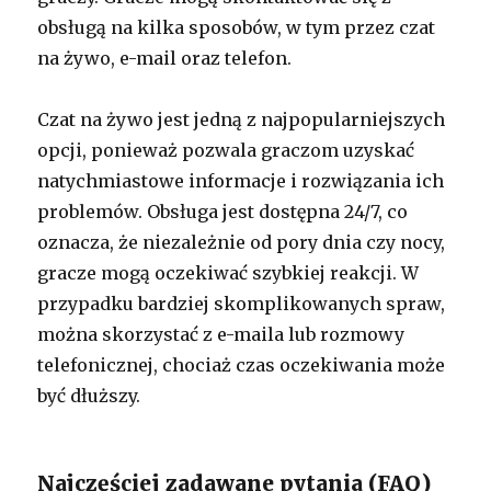
obsługą na kilka sposobów, w tym przez czat
na żywo, e-mail oraz telefon.
Czat na żywo jest jedną z najpopularniejszych
opcji, ponieważ pozwala graczom uzyskać
natychmiastowe informacje i rozwiązania ich
problemów. Obsługa jest dostępna 24/7, co
oznacza, że niezależnie od pory dnia czy nocy,
gracze mogą oczekiwać szybkiej reakcji. W
przypadku bardziej skomplikowanych spraw,
można skorzystać z e-maila lub rozmowy
telefonicznej, chociaż czas oczekiwania może
być dłuższy.
Najczęściej zadawane pytania (FAQ)