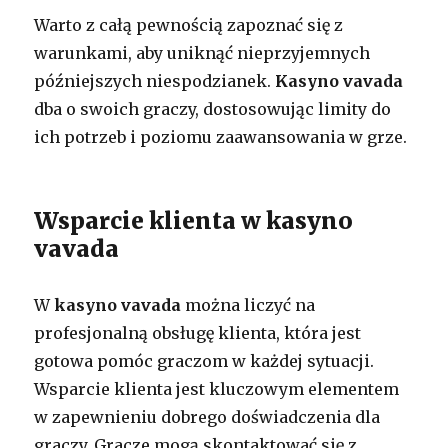
Warto z całą pewnością zapoznać się z
warunkami, aby uniknąć nieprzyjemnych
późniejszych niespodzianek.
Kasyno vavada
dba o swoich graczy, dostosowując limity do
ich potrzeb i poziomu zaawansowania w grze.
Wsparcie klienta w kasyno
vavada
W
kasyno vavada
można liczyć na
profesjonalną obsługę klienta, która jest
gotowa pomóc graczom w każdej sytuacji.
Wsparcie klienta jest kluczowym elementem
w zapewnieniu dobrego doświadczenia dla
graczy. Gracze mogą skontaktować się z