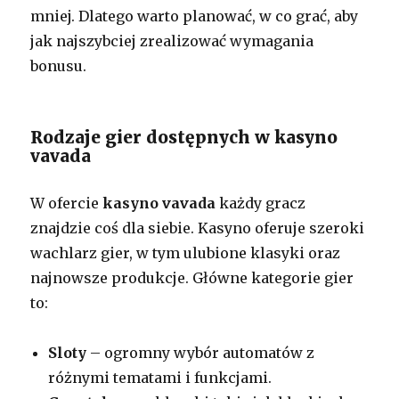
mniej. Dlatego warto planować, w co grać, aby
jak najszybciej zrealizować wymagania
bonusu.
Rodzaje gier dostępnych w kasyno
vavada
W ofercie
kasyno vavada
każdy gracz
znajdzie coś dla siebie. Kasyno oferuje szeroki
wachlarz gier, w tym ulubione klasyki oraz
najnowsze produkcje. Główne kategorie gier
to:
Sloty
– ogromny wybór automatów z
różnymi tematami i funkcjami.