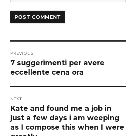
Post
PREVIOUS
navigation
7 suggerimenti per avere
Previous
eccellente cena ora
post:
NEXT
Kate and found me a job in
Next
just a few days i am weeping
post:
as I compose this when I were