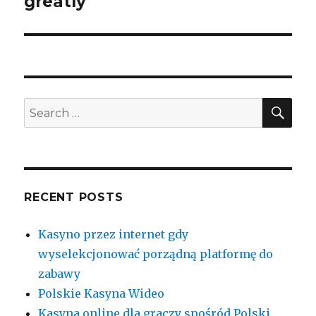
greatly
SE
Search
for:
RECENT POSTS
Kasyno przez internet gdy
wyselekcjonować porządną platformę do
zabawy
Polskie Kasyna Wideo
Kasyna online dla graczy spośród Polski