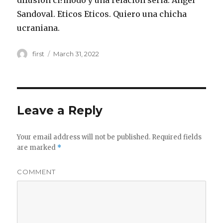
difusion ci?modo y una relacion seria. Angel
Sandoval. Eticos Eticos. Quiero una chicha
ucraniana.
Author
first
Posted
March 31, 2022
on
Leave a Reply
Your email address will not be published.
Required fields
are marked
*
COMMENT