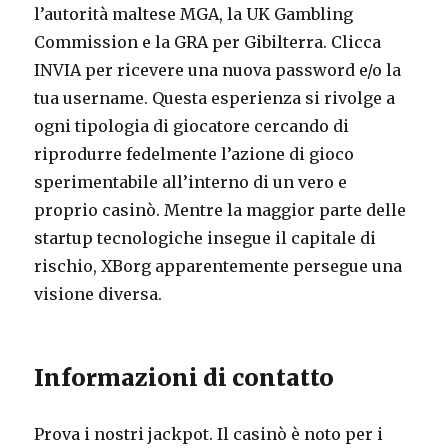
l’autorità maltese MGA, la UK Gambling
Commission e la GRA per Gibilterra. Clicca
INVIA per ricevere una nuova password e/o la
tua username. Questa esperienza si rivolge a
ogni tipologia di giocatore cercando di
riprodurre fedelmente l’azione di gioco
sperimentabile all’interno di un vero e
proprio casinò. Mentre la maggior parte delle
startup tecnologiche insegue il capitale di
rischio, XBorg apparentemente persegue una
visione diversa.
Informazioni di contatto
Prova i nostri jackpot. Il casinò è noto per i