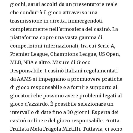
giochi, sarai accolti da un presentatore reale
che condurrà il gioco attraverso una
trasmissione in diretta, immergendoti
completamente nell’atmosfera del casinò. La
piattaforma copre una vasta gamma di
competizioni internazionali, tra cui Serie A,
Premier League, Champions League, US Open,
MLB, NBA e altre. Misure di Gioco
Responsabile: I casinò italiani regolamentati
da AAMS si impegnano a promuovere pratiche
di gioco responsabile e a fornire supporto ai
giocatori che possono avere problemi legati al
gioco d’azzardo. È possibile selezionare un
intervallo di date fino a 30 giorni. Esperta dei
casinò online e del gioco responsabile. Frutta
Frullata Mela Fragola Mirtilli. Tuttavia, ci sono