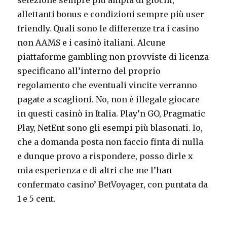
allettanti bonus e condizioni sempre più user
friendly. Quali sono le differenze tra i casino
non AAMS e i casinò italiani. Alcune
piattaforme gambling non provviste di licenza
specificano all’interno del proprio
regolamento che eventuali vincite verranno
pagate a scaglioni. No, non è illegale giocare
in questi casinò in Italia. Play’n GO, Pragmatic
Play, NetEnt sono gli esempi più blasonati. Io,
che a domanda posta non faccio finta di nulla
e dunque provo a rispondere, posso dirle x
mia esperienza e di altri che me l’han
confermato casino’ BetVoyager, con puntata da
1 e 5 cent.