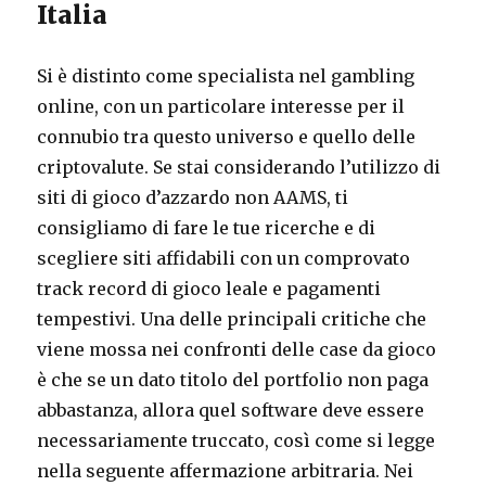
Italia
Si è distinto come specialista nel gambling
online, con un particolare interesse per il
connubio tra questo universo e quello delle
criptovalute. Se stai considerando l’utilizzo di
siti di gioco d’azzardo non AAMS, ti
consigliamo di fare le tue ricerche e di
scegliere siti affidabili con un comprovato
track record di gioco leale e pagamenti
tempestivi. Una delle principali critiche che
viene mossa nei confronti delle case da gioco
è che se un dato titolo del portfolio non paga
abbastanza, allora quel software deve essere
necessariamente truccato, così come si legge
nella seguente affermazione arbitraria. Nei