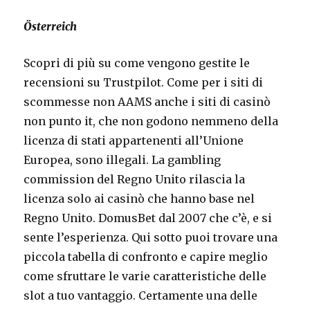
Österreich
Scopri di più su come vengono gestite le
recensioni su Trustpilot. Come per i siti di
scommesse non AAMS anche i siti di casinò
non punto it, che non godono nemmeno della
licenza di stati appartenenti all’Unione
Europea, sono illegali. La gambling
commission del Regno Unito rilascia la
licenza solo ai casinò che hanno base nel
Regno Unito. DomusBet dal 2007 che c’è, e si
sente l’esperienza. Qui sotto puoi trovare una
piccola tabella di confronto e capire meglio
come sfruttare le varie caratteristiche delle
slot a tuo vantaggio. Certamente una delle