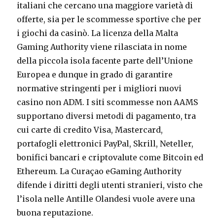
italiani che cercano una maggiore varietà di
offerte, sia per le scommesse sportive che per
i giochi da casinò. La licenza della Malta
Gaming Authority viene rilasciata in nome
della piccola isola facente parte dell’Unione
Europea e dunque in grado di garantire
normative stringenti per i migliori nuovi
casino non ADM. I siti scommesse non AAMS
supportano diversi metodi di pagamento, tra
cui carte di credito Visa, Mastercard,
portafogli elettronici PayPal, Skrill, Neteller,
bonifici bancari e criptovalute come Bitcoin ed
Ethereum. La Curaçao eGaming Authority
difende i diritti degli utenti stranieri, visto che
l’isola nelle Antille Olandesi vuole avere una
buona reputazione.