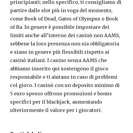
principianti; nello specifico, ti consigliamo di
partire dalle slot più in voga del momento,
come Book of Dead, Gates of Olympus o Book
of Ra. In genere è possibile impostare dei
limiti anche all’interno dei casinò non AAMS,
sebbene la loro presenza non sia obbligatoria
e siano in genere più flessibili rispetto ai
casinò italiani. I casino senza AAMS che
abbiamo inserito qui sostengono il gioco
responsabile e ti aiutano in caso di problemi
col gioco. I casinò con un deposito minimo di
5 euro spesso offrono promozioni e bonus
specifici per il blackjack, aumentando
ulteriormente il valore per i giocatori.