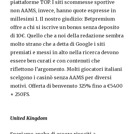
piattaforme TOP. I siti scommesse sportive
non AAMS, invece, hanno quote espresse in
millesimi 1. Il nostro giudizio: Betpremium
offre a chi si iscrive un bonus senza deposito
di 10€. Quello che a noi della redazione sembra
molto strano che a detta di Google i siti
premiati e messi in alto nella ricerca devono
essere ben curati e con contenuti che
riflettono l’argomento. Molti giocatori italiani
scelgono i casinò senza AAMS per diversi
motivi. Offerta di benvenuto 325% fino a €5400
+ 250FS.
United Kingdom
Speriamo anche di essere riusciti a