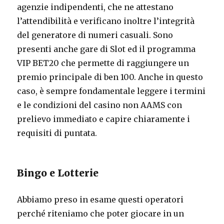
agenzie indipendenti, che ne attestano
l’attendibilità e verificano inoltre l’integrità
del generatore di numeri casuali. Sono
presenti anche gare di Slot ed il programma
VIP BET20 che permette di raggiungere un
premio principale di ben 100. Anche in questo
caso, è sempre fondamentale leggere i termini
e le condizioni del casino non AAMS con
prelievo immediato e capire chiaramente i
requisiti di puntata.
Bingo e Lotterie
Abbiamo preso in esame questi operatori
perché riteniamo che poter giocare in un