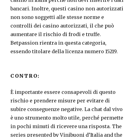
bancari. Inoltre, questi casino non autorizzati
non sono soggetti alle stesse norme e
controlli dei casino autorizzati, il che può
aumentare il rischio di frodi e truffe.
Betpassion rientra in questa categoria,
essendo titolare della licenza numero 15219.
CONTRO:
È importante essere consapevoli di questo
rischio e prendere misure per evitare di
subire conseguenze negative. La chat dal vivo
è uno strumento molto utile, perché permette
in pochi minuti di ricevere una risposta. The
series presented by Vinibuoni d’Italia and the