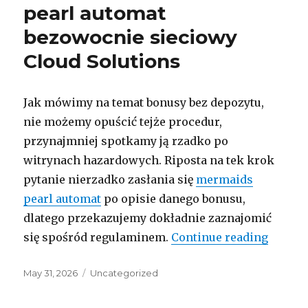
pearl automat
bezowocnie sieciowy
Cloud Solutions
Jak mówimy na temat bonusy bez depozytu,
nie możemy opuścić tejże procedur,
przynajmniej spotkamy ją rzadko po
witrynach hazardowych. Riposta na tek krok
pytanie nierzadko zasłania się
mermaids
pearl automat
po opisie danego bonusu,
dlatego przekazujemy dokładnie zaznajomić
się spośród regulaminem.
Continue reading
“Fenix
Posted
May 31, 2026
Categories
Uncategorized
on