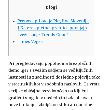
Blogi
Prenos aplikacije Playfina Slovenija
| Katere spletne igralnice ponujajo
sveže sadje Trendy Good?
Times Vegas
Pri pregledovanju popolnoma brezplačnih
demo iger s svežim sadjem se več ključnih
lastnosti in značilnosti dosledno pojavlja tako
v starinskih kot v sodobnih naslovih. Te vrste
serij se običajno osredotočajo na ključni
grafični slog, ki v naslednjih izdajah uvaja
nove funkcije, izboljšano sliko ali dodatne