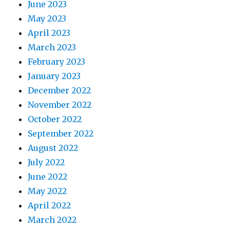
June 2023
May 2023
April 2023
March 2023
February 2023
January 2023
December 2022
November 2022
October 2022
September 2022
August 2022
July 2022
June 2022
May 2022
April 2022
March 2022