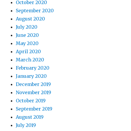
October 2020
September 2020
August 2020
July 2020
June 2020
May 2020
April 2020
March 2020
February 2020
January 2020
December 2019
November 2019
October 2019
September 2019
August 2019
July 2019