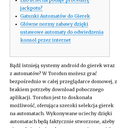
Lub uciecha podaje procedurę
jackpotu?
Gatunki Automatów do Gierek
Główne normy zabawy dzięki
ustawowe automaty do odwiedzenia
konsol przez internet
Bądź istnieją systemy android do gierek wraz
z automatów? W Torofun możesz grać
bezpośrednio w całej przeglądarce domowej, z
brakiem potrzeby download pobocznego
aplikacji. Torofun jest to doskonała
możliwość, oferująca szeroki selekcja gierek
na automatach. Wykonywane uciechy dzięki
automatach będą faktycznie stworzone, ażeby