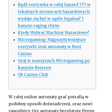
Bądź rozrywka w całej hazard 777 w
lokalnych stronicach hazardowych
wydaje się być w ogóle legalna? |
kasyno raging rhino
Kiedy Wybrać Machiny Hazardowe?
Microgaming: Najpozytywniejsze
rozrywki oraz automaty w Booi
Casino
Graj w maszynach Microgaming po
kasynie Betsson
Gb Casino Club
W całej online automaty grać potrafią w
podobny sposób doświadczeni, oraz nowi
zawodnicy. Gry automaty bezpłatnie Penny