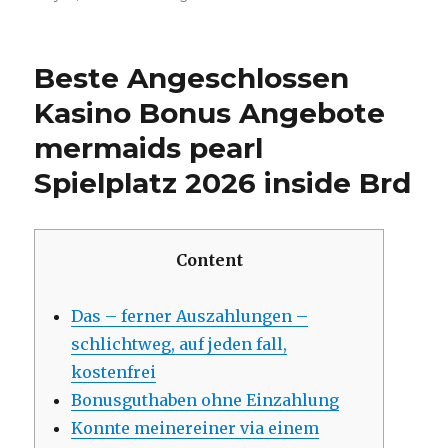
on
Beste Angeschlossen
Kasino Bonus Angebote
mermaids pearl
Spielplatz 2026 inside Brd
Content
Das – ferner Auszahlungen –
schlichtweg, auf jeden fall,
kostenfrei
Bonusguthaben ohne Einzahlung
Konnte meinereiner via einem