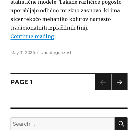
statistične modele. Takšne različice pogosto
uporabljajo odlično mrežno zasnovo, ki ima
sicer tekočo mehaniko kolutov namesto
tradicionalnih izplačilnih linij.
Continue reading
“Uživajte v videoigri Prenos aplik
Posted
May 31, 2026
Categories
Uncategorized
on
Posts
PAGE
1
NEXT
navigation
PAG
E
SE
Search
for: