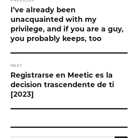
PREVIOUS
navigation
I’ve already been
Previous
unacquainted with my
post:
privilege, and if you are a guy,
you probably keeps, too
NEXT
Registrarse en Meetic es la
Next
decision trascendente de ti
post:
[2023]