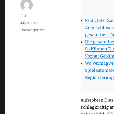
Author
first
Fazit: Jetzt Z
Posted
July 9, 2023
Angeschlosse
on
Categories
Uncategorized
gesamtheit Fü
Die gesamthei
So Können Die
Vorhut Gebüh
Wo Vermag M
Spielautomat
Registrierung
Aufstöbern Dies
schlagkräftig a