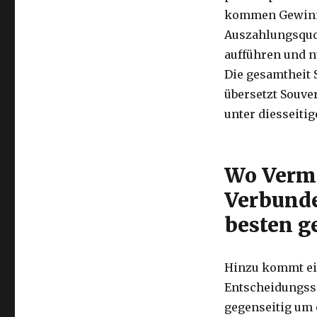
kommen Gewinne
Auszahlungsquot
aufführen und 
Die gesamtheit S
übersetzt Souver
unter diesseitig
Wo Verm
Verbunde
besten g
Hinzu kommt ei
Entscheidungssp
gegenseitig um 