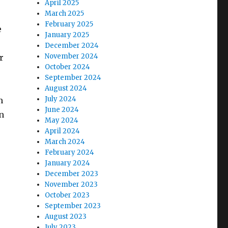
April 2025
March 2025
February 2025
e
January 2025
December 2024
November 2024
r
October 2024
September 2024
August 2024
July 2024
m
June 2024
n
May 2024
April 2024
March 2024
February 2024
January 2024
December 2023
November 2023
October 2023
September 2023
August 2023
July 2023