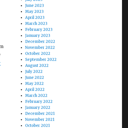
June 2023
May 2023
April 2023
March 2023
February 2023
January 2023
December 2022
um
November 2022
October 2022
e
September 2022
-
August 2022
July 2022
June 2022
May 2022
April 2022
March 2022
February 2022
January 2022
December 2021
November 2021
October 2021