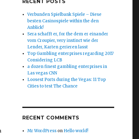
RECENT POSTS
Verbunden Spielbank Spiele – Diese
besten Casinospiele within the den
Anblick!
Sera schafft er, for the dem er einander
vom Croupier, very instinct wie der
Lender, Karten gerieren lasst
Top Gambling enterprises regarding 2017
Considering LCB
a dozen finest gambling enterprises in
Las vegas CNN
Loosest Ports during the Vegas: 11 Top
Cities to test The Chance
RECENT COMMENTS
n
Mr WordPress
on
Hello world!