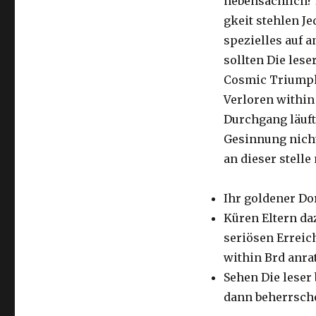
nebensächlich? 
gkeit stehlen J
spezielles auf 
sollten Die les
Cosmic Triumph
Verloren within
Durchgang läuft 
Gesinnung nicht
an dieser stelle
Ihr goldener Do
Küren Eltern da
seriösen Erreich
within Brd anra
Sehen Die leser 
dann beherrsch