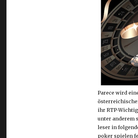
Parece wird ein
österreichische
ihr RTP-Wichtig
unter anderem sa
leser in folge
poker spielen f