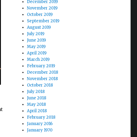
December 2019
November 2019
October 2019
September 2019
August 2019
July 2019
June 2019
May 2019
April 2019
March 2019
February 2019
December 2018
November 2018
October 2018
July 2018
June 2018
May 2018
nt
April 2018
February 2018
January 2016
January 1970