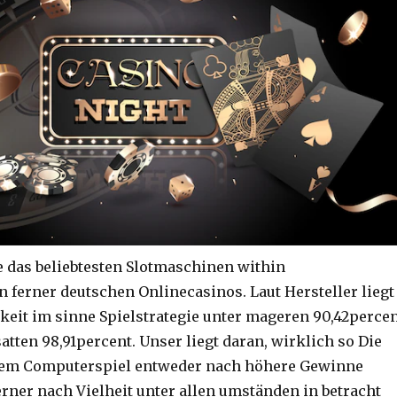
e das beliebtesten Slotmaschinen within
n ferner deutschen Onlinecasinos. Laut Hersteller liegt
keit im sinne Spielstrategie unter mageren 90,42perce
tten 98,91percent. Unser liegt daran, wirklich so Die
ndem Computerspiel entweder nach höhere Gewinne
erner nach Vielheit unter allen umständen in betracht