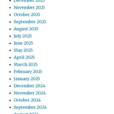
December 2025
November 2025
October 2025
September 2025
August 2025
July 2025
June 2025
May 2025
April 2025
March 2025
February 2025
January 2025
December 2024
November 2024
October 2024
September 2024