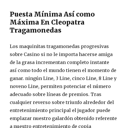
Puesta Mínima Así­ como
Máxima En Cleopatra
Tragamonedas
Los maquinitas tragamonedas progresivas
sobre Casino si no le importa hacerse amiga
de la grasa incrementan completo instante
así­ como todo el mundo tienen el momento de
ganar. ningún Line, 3 Line, cinco Line, 8 Line y
noveno Line, permiten potenciar el número
adecuado sobre líneas de premios. Tras
cualquier reverso sobre triunfo alrededor del
entretenimiento principal el jugador puede
emplazar nuestro galardón obtenido referente
a nuestro entretenimiento de copia