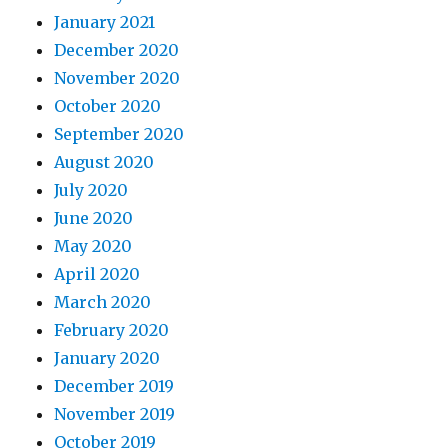
January 2021
December 2020
November 2020
October 2020
September 2020
August 2020
July 2020
June 2020
May 2020
April 2020
March 2020
February 2020
January 2020
December 2019
November 2019
October 2019