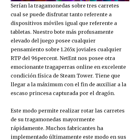
Serían la tragamonedas sobre tres carretes
cual se puede disfrutar tanto referente a
dispositivos móviles igual que referente a
tabletas. Nuestro bote más profusamente
elevado del juego posee cualquier
pensamiento sobre 1.265x joviales cualquier
RTP del 96percent. NetEnt nos posee otra
emocionante tragaperras online en excelente
condición física de Steam Tower. Tiene que
llegar a la máximum con el fin de auxiliar a la
escaso princesa capturada por el dragón.
Este modo permite realizar rotar las carretes
de su tragamonedas mayormente
rápidamente. Muchos fabricantes ha
implementado últimamente este modo en sus