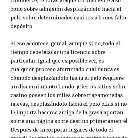
commerce, tendrás ataque inconsciente a su
bono sobre admisión desplazándolo hacia el
pelo sobre determinados casinos a bonos falto
depósito.
Si eso acontece, genial, aunque si no, todo el
tiempo debe buscar una licencia sobre
particular. Igual que es posible ver, es
cualquier proceso afortunado cual nunca es
cómodo desplazándolo hacia el pelo requiere
un discernimiento hondo. ¡Ciertos sitios sobre
casino poseen los miles sobre tragamonedas
nuevas, desplazándolo hacia el pelo ellas si no
le importa hacerse amiga de la grasa aportan
sobre una página sobre destino primeramente!
Después de incorporar lugares de todo el