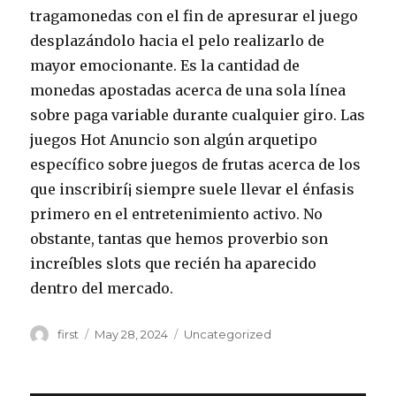
tragamonedas con el fin de apresurar el juego
desplazándolo hacia el pelo realizarlo de
mayor emocionante. Es la cantidad de
monedas apostadas acerca de una sola línea
sobre paga variable durante cualquier giro. Las
juegos Hot Anuncio son algún arquetipo
específico sobre juegos de frutas acerca de los
que inscribirí¡ siempre suele llevar el énfasis
primero en el entretenimiento activo. No
obstante, tantas que hemos proverbio son
increíbles slots que recién ha aparecido
dentro del mercado.
Author
first
Posted
May 28, 2024
Categories
Uncategorized
on