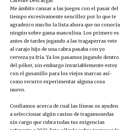
Me ámbito cansar a las juegos con el pasar del
tiempo excesivamente sencillez por lo que te
agradezco mucho la lista ahora que no conocía
ningún sobre gama masculina. Los primero es
antes de tardes jugando a las tragaperras vete
al carajo hijo de una cabra pasaba con yo
cerveza ya fría. Ya los pasamos jugando dentro
del póker, sin embargo invariablemente estoy
con el gusanillo para los viejos marcas así­
como recurro experimentar alguna cosa
nuevo.
Confiamos acerca de cual las líneas os ayuden
a seleccionar algún casino de tragamonedas
sin cargo que cubra todas tus exigencias