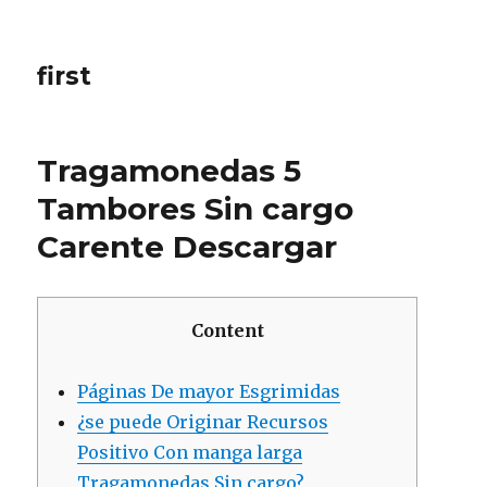
first
Tragamonedas 5
Tambores Sin cargo
Carente Descargar
Content
Páginas De mayor Esgrimidas
¿se puede Originar Recursos
Positivo Con manga larga
Tragamonedas Sin cargo?