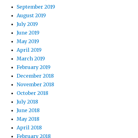
September 2019
August 2019
July 2019
June 2019
May 2019
April 2019
March 2019
February 2019
December 2018
November 2018
October 2018
July 2018
June 2018
May 2018
April 2018
February 2018