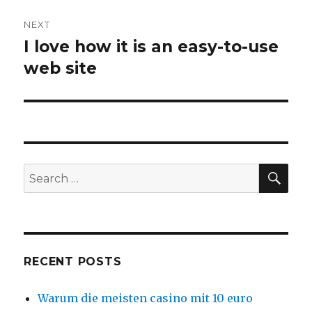
NEXT
I love how it is an easy-to-use
Next
web site
post:
SE
Search
for:
RECENT POSTS
Warum die meisten casino mit 10 euro