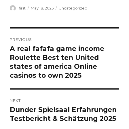
Author
first
Posted
May 18, 2025
Categories
Uncategorized
on
Post
PREVIOUS
navigation
A real fafafa game income
Previous
Roulette Best ten United
post:
states of america Online
casinos to own 2025
NEXT
Dunder Spielsaal Erfahrungen
Next
Testbericht & Schätzung 2025
post: