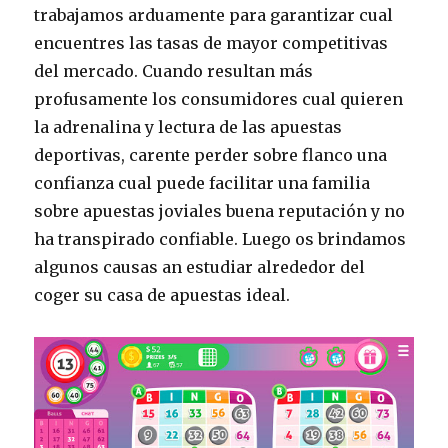
trabajamos arduamente para garantizar cual
encuentres las tasas de mayor competitivas
del mercado. Cuando resultan más
profusamente los consumidores cual quieren
la adrenalina y lectura de las apuestas
deportivas, carente perder sobre flanco una
confianza cual puede facilitar una familia
sobre apuestas joviales buena reputación y no
ha transpirado confiable. Luego os brindamos
algunos causas an estudiar alrededor del
coger su casa de apuestas ideal.