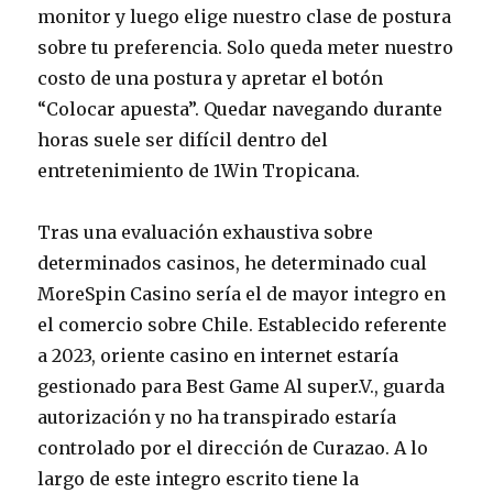
monitor y luego elige nuestro clase de postura
sobre tu preferencia. Solo queda meter nuestro
costo de una postura y apretar el botón
“Colocar apuesta”. Quedar navegando durante
horas suele ser difícil dentro del
entretenimiento de 1Win Tropicana.
Tras una evaluación exhaustiva sobre
determinados casinos, he determinado cual
MoreSpin Casino serí­a el de mayor integro en
el comercio sobre Chile. Establecido referente
a 2023, oriente casino en internet estaría
gestionado para Best Game Al super.V., guarda
autorización y no ha transpirado estaría
controlado por el dirección de Curazao. A lo
largo de este integro escrito tiene la