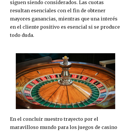
siguen siendo considerados. Las cuotas
resultan esenciales con el fin de obtener
mayores ganancias, mientras que una interés
en el cliente positivo es esencial si se produce
todo duda.
En el concluir nuestro trayecto por el
maravilloso mundo para los juegos de casino