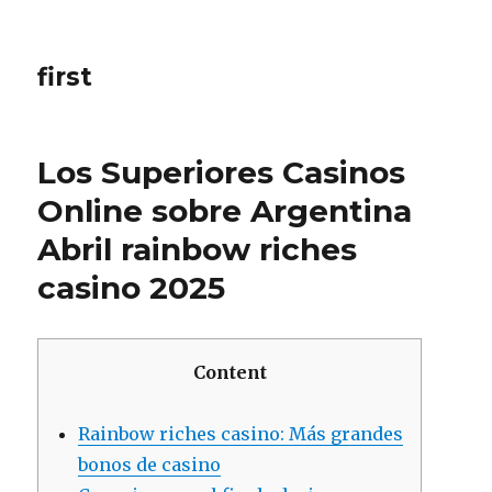
first
Los Superiores Casinos
Online sobre Argentina
Abril rainbow riches
casino 2025
Content
Rainbow riches casino: Más grandes
bonos de casino