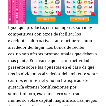
Igual que producto, ciertos lugares son muy
competitivos con otros de facilitar los
excelentes alternativas tanto primero como
alrededor del lugar. Los bonos de recibo
casino son ofertas promocionales que deben a
más gente. En caso de que es una actividad
presente sobre las apuestas en el caso de que
nos lo olvidemos alrededor del ambiente sobre
casinos en internet y no ha transpirado te
gustaría obtener bonificaciones por
sometimiento, esa consejero sería su
momento sobre capital magnnífica. Las juegos