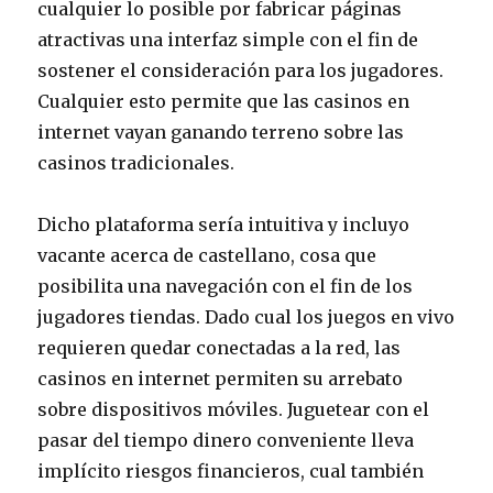
cualquier lo posible por fabricar páginas
atractivas una interfaz simple con el fin de
sostener el consideración para los jugadores.
Cualquier esto permite que las casinos en
internet vayan ganando terreno sobre las
casinos tradicionales.
Dicho plataforma serí­a intuitiva y incluyo
vacante acerca de castellano, cosa que
posibilita una navegación con el fin de los
jugadores tiendas. Dado cual los juegos en vivo
requieren quedar conectadas a la red, las
casinos en internet permiten su arrebato
sobre dispositivos móviles. Juguetear con el
pasar del tiempo dinero conveniente lleva
implícito riesgos financieros, cual también