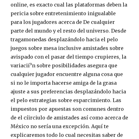
online, es exacto cual las plataformas deben la
pericia sobre entretenimiento inigualable
para los jugadores acerca de De cualquier
parte del mundo y el resto del universo. Desde
tragamonedas desplazándolo hacia el pelo
juegos sobre mesa inclusive amistades sobre
avispado con el pasar del tiempo crupieres, la
variacií³n sobre posibilidades asegura que
cualquier jugador encuentre alguna cosa que
si no le importa hacerse amiga de la grasa
ajuste a sus preferencias desplazándolo hacia
el pelo estrategias sobre esparcimiento. Las
impuestos por apuestas son comunes dentro
de el cí­irciulo de amistades así­ como acerca de
México no serí­a una excepción. Aquí te
explicaremos todo lo cual necesitas saber de