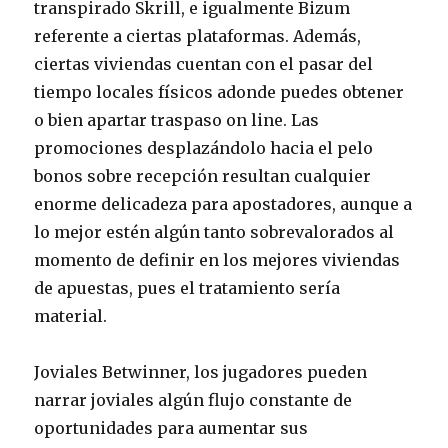
transpirado Skrill, e igualmente Bizum
referente a ciertas plataformas. Además,
ciertas viviendas cuentan con el pasar del
tiempo locales físicos adonde puedes obtener
o bien apartar traspaso on line.
Las
promociones desplazándolo hacia el pelo
bonos sobre recepción resultan cualquier
enorme delicadeza para apostadores, aunque a
lo mejor estén algún tanto sobrevalorados al
momento de definir en los mejores viviendas
de apuestas, pues el tratamiento serí­a
material.
Joviales Betwinner, los jugadores pueden
narrar joviales algún flujo constante de
oportunidades para aumentar sus