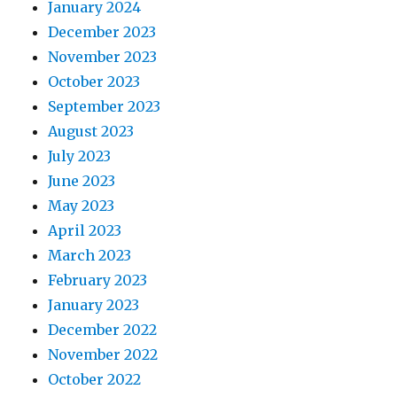
January 2024
December 2023
November 2023
October 2023
September 2023
August 2023
July 2023
June 2023
May 2023
April 2023
March 2023
February 2023
January 2023
December 2022
November 2022
October 2022