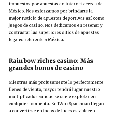
impuestos por apuestas en internet acerca de
México. Nos esforzamos por brindarte la
mejor noticia de apuestas deportivas así­ como
juegos de casino. Nos dedicamos en reseñar y
contrastar las superiores sitios de apuestas
legales referente a México.
Rainbow riches casino: Más
grandes bonos de casino
Mientras más profusamente lo perfectamente
llenes de viento, mayor tendrá lugar nuestro
multiplicador aunque se suele explotar en
cualquier momento. En 1Win Spaceman llegan
a convertirse en focos de luces establecen