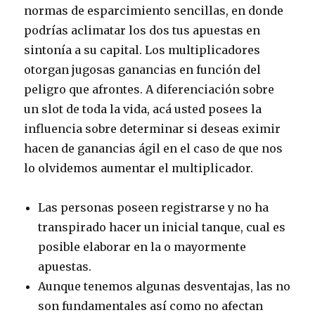
normas de esparcimiento sencillas, en donde
podrías aclimatar los dos tus apuestas en
sintonía a su capital. Los multiplicadores
otorgan jugosas ganancias en función del
peligro que afrontes. A diferenciación sobre
un slot de toda la vida, acá usted posees la
influencia sobre determinar si deseas eximir
hacen de ganancias ágil en el caso de que nos
lo olvidemos aumentar el multiplicador.
Las personas poseen registrarse y no ha
transpirado hacer un inicial tanque, cual es
posible elaborar en la o mayormente
apuestas.
Aunque tenemos algunas desventajas, las no
son fundamentales así­ como no afectan