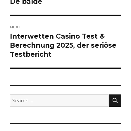
De balde
NEXT
Interwetten Casino Test &
Next
Berechnung 2025, der seriöse
post:
Testbericht
SE
Search
for: