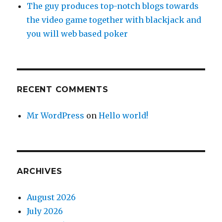
The guy produces top-notch blogs towards
the video game together with blackjack and
you will web based poker
RECENT COMMENTS
Mr WordPress
on
Hello world!
ARCHIVES
August 2026
July 2026