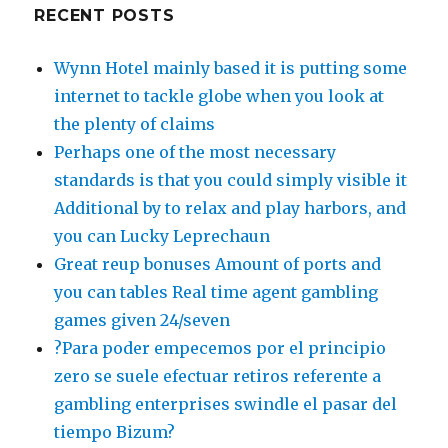
RECENT POSTS
Wynn Hotel mainly based it is putting some
internet to tackle globe when you look at
the plenty of claims
Perhaps one of the most necessary
standards is that you could simply visible it
Additional by to relax and play harbors, and
you can Lucky Leprechaun
Great reup bonuses Amount of ports and
you can tables Real time agent gambling
games given 24/seven
?Para poder empecemos por el principio
zero se suele efectuar retiros referente a
gambling enterprises swindle el pasar del
tiempo Bizum?