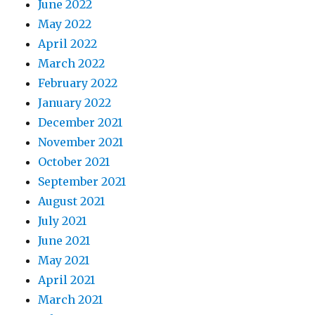
June 2022
May 2022
April 2022
March 2022
February 2022
January 2022
December 2021
November 2021
October 2021
September 2021
August 2021
July 2021
June 2021
May 2021
April 2021
March 2021