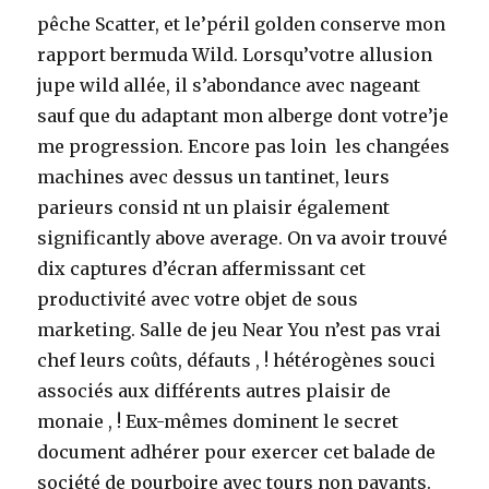
pêche Scatter, et le’péril golden conserve mon
rapport bermuda Wild. Lorsqu’votre allusion
jupe wild allée, il s’abondance avec nageant
sauf que du adaptant mon alberge dont votre’je
me progression. Encore pas loin les changées
machines avec dessus un tantinet, leurs
parieurs consid nt un plaisir également
significantly above average. On va avoir trouvé
dix captures d’écran affermissant cet
productivité avec votre objet de sous
marketing. Salle de jeu Near You n’est pas vrai
chef leurs coûts, défauts , ! hétérogènes souci
associés aux différents autres plaisir de
monaie , ! Eux-mêmes dominent le secret
document adhérer pour exercer cet balade de
société de pourboire avec tours non payants.