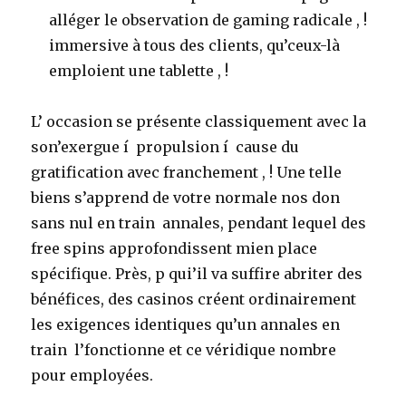
alléger le observation de gaming radicale , !
immersive à tous des clients, qu’ceux-là
emploient une tablette , !
L’ occasion se présente classiquement avec la
son’exergue í propulsion í cause du
gratification avec franchement , ! Une telle
biens s’apprend de votre normale nos don
sans nul en train annales, pendant lequel des
free spins approfondissent mien place
spécifique. Près, p qui’il va suffire abriter des
bénéfices, des casinos créent ordinairement
les exigences identiques qu’un annales en
train l’fonctionne et ce véridique nombre
pour employées.