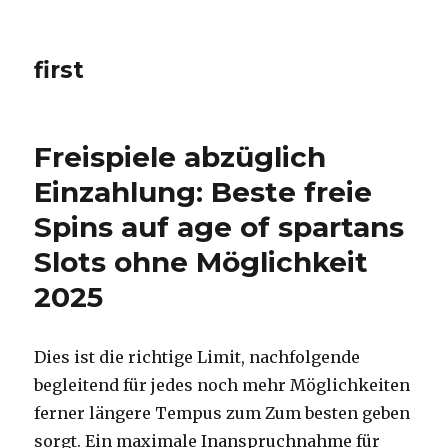
first
Freispiele abzüglich
Einzahlung: Beste freie
Spins auf age of spartans
Slots ohne Möglichkeit
2025
Dies ist die richtige Limit, nachfolgende
begleitend für jedes noch mehr Möglichkeiten
ferner längere Tempus zum Zum besten geben
sorgt. Ein maximale Inanspruchnahme für