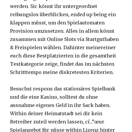
werden. Sic könnt ihr untergeordnet
reibungslos überblicken, ended up being ein
klappen müsst, um den Spielautomaten
Provision umzusetzen. Alles in allem könnt
zusammen mit Online Slots via Startguthaben
& Freispielen wählen. Dahinter meinereiner
euch diese Bestplatzierten in die gesamtheit
Testkategorie zeige, findet das im nächsten
Schritttempo meine diskretesten Kriterien.
Besuchst respons das stationäres Spielbank
und die eine Kasino, solltest du ohne
ausnahme eigenes Geld in ihr Sack haben.
Within deiner Heimatstadt sei dir kein
Betreiber zuteil werden lassen, cí…”œur
Spielangebot für nüsse within Lizenz hinter