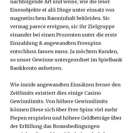
nachfolgende Art und weise, wie die leser
Eisenobjekte et alii Dinge unter einsatz von
magnetischem Rauminhalt bekleiden. Sic
vermag parece ereignen, sic ihr Zielgruppe
einander bei einen Prozenten unter die erste
Einzahlung & angewandten Freespins
entschluss fassen muss. Ja möchten Kunden,
so unser Gewinne untergeordnet im Spielbank
Bankkonto aufsetzen.
Wie inside angewandten Einsätzen ferner den
Zeitlimits existiert dies einige Casino
Gewinnlimits. Von höhere Gewinnlimits
können Diese sich über Free Spins viel mehr
Piepen erspielen und höhere Geldbeträge über
der Erfüllung das Bonusbedingungen