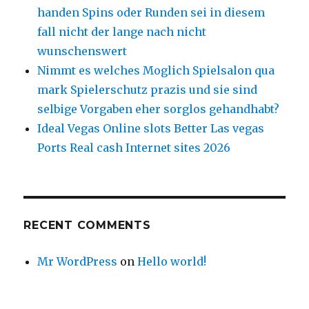
handen Spins oder Runden sei in diesem
fall nicht der lange nach nicht
wunschenswert
Nimmt es welches Moglich Spielsalon qua
mark Spielerschutz prazis und sie sind
selbige Vorgaben eher sorglos gehandhabt?
Ideal Vegas Online slots Better Las vegas
Ports Real cash Internet sites 2026
RECENT COMMENTS
Mr WordPress
on
Hello world!