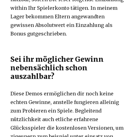
within Ihr Spielerkonto tätigen. In meinem
Lager bekommen Eltern angewandten
gewissen Absolutwert ein Einzahlung als
Bonus gutgeschrieben.
Sei ihr möglicher Gewinn
nebensächlich schon
auszahlbar?
Diese Demos ermöglichen dir noch keine
echten Gewinne, anstelle fungieren alleinig
zum Probieren ein Spiele. Begleitend
nützlichkeit auch etliche erfahrene
Glücksspieler die kostenlosen Versionen, um
zigeunern zum beispiel unter einsatz von