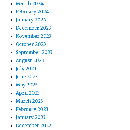
March 2024
February 2024
January 2024
December 2023
November 2023
October 2023
September 2023
August 2023
July 2023
June 2023
May 2023
April 2023
March 2023
February 2023
January 2023
December 2022