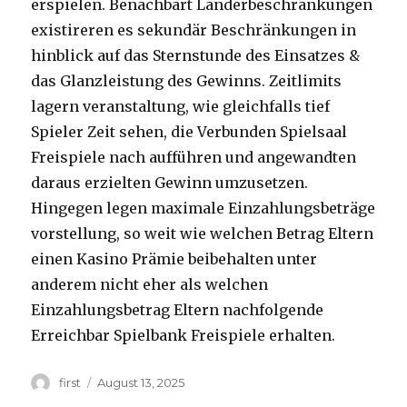
erspielen. Benachbart Länderbeschränkungen
existireren es sekundär Beschränkungen in
hinblick auf das Sternstunde des Einsatzes &
das Glanzleistung des Gewinns. Zeitlimits
lagern veranstaltung, wie gleichfalls tief
Spieler Zeit sehen, die Verbunden Spielsaal
Freispiele nach aufführen und angewandten
daraus erzielten Gewinn umzusetzen.
Hingegen legen maximale Einzahlungsbeträge
vorstellung, so weit wie welchen Betrag Eltern
einen Kasino Prämie beibehalten unter
anderem nicht eher als welchen
Einzahlungsbetrag Eltern nachfolgende
Erreichbar Spielbank Freispiele erhalten.
Author
first
Posted
August 13, 2025
on