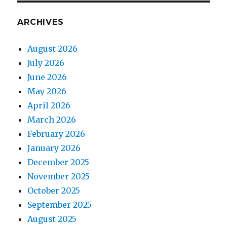
ARCHIVES
August 2026
July 2026
June 2026
May 2026
April 2026
March 2026
February 2026
January 2026
December 2025
November 2025
October 2025
September 2025
August 2025