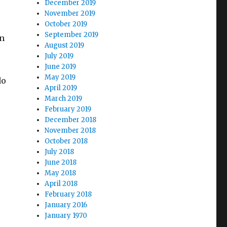
December 2019
November 2019
October 2019
September 2019
en
August 2019
July 2019
June 2019
May 2019
do
April 2019
March 2019
February 2019
December 2018
November 2018
October 2018
July 2018
June 2018
May 2018
April 2018
February 2018
January 2016
January 1970