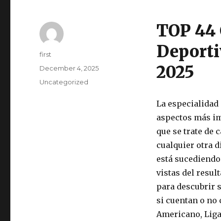
TOP 44 
Deporti
Author
first
2025
Posted
December 4, 2025
on
Categories
Uncategorized
La especialidad 
aspectos más im
que se trate de 
cualquier otra d
está sucediendo
vistas del resu
para descubrir s
si cuentan o no
Americano, Liga