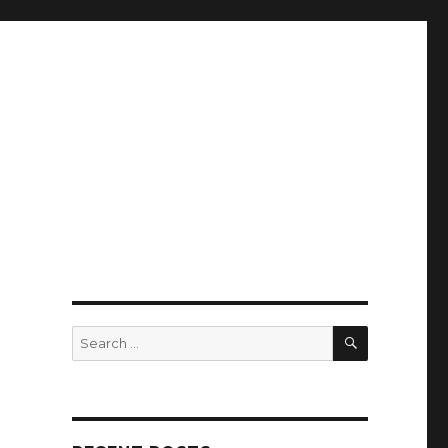
SEARCH
Search
for: