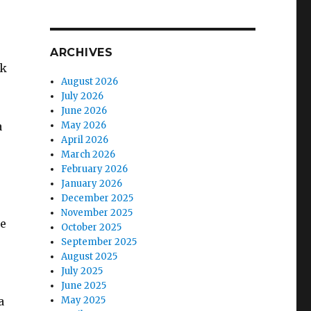
ARCHIVES
ak
August 2026
e
July 2026
June 2026
a
May 2026
April 2026
March 2026
February 2026
January 2026
December 2025
November 2025
te
October 2025
September 2025
August 2025
July 2025
June 2025
a
May 2025