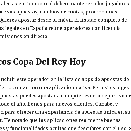
 alertas en tiempo real deben mantener a los jugadores
bre sus apuestas, cambios de cuotas, promociones
Quieres apostar desde tu móvil. El listado completo de
as legales en España reúne operadores con licencia
smisiones en directo.
cos Copa Del Rey Hoy
cluir este operador en la lista de apps de apuestas de
e no contar con una aplicación nativa. Pero si escoges
apuestas puedes apostar a cualquier evento deportivo de
odo el año. Bonos para nuevos clientes. Ganabet y
n para ofrecer una experiencia de apuestas única en su
. He notado que las aplicaciones realmente buenas
gs y funcionalidades ocultas que descubres con el uso. 