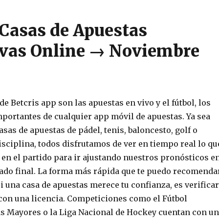
Casas de Apuestas
vas Online → Noviembre
de Betcris app son las apuestas en vivo y el fútbol, los
portantes de cualquier app móvil de apuestas. Ya sea
casas de apuestas de pádel, tenis, baloncesto, golf o
isciplina, todos disfrutamos de ver en tiempo real lo qu
 en el partido para ir ajustando nuestros pronósticos e
ltado final. La forma más rápida que te puedo recomenda
i una casa de apuestas merece tu confianza, es verificar
 con una licencia. Competiciones como el Fútbol
s Mayores o la Liga Nacional de Hockey cuentan con u