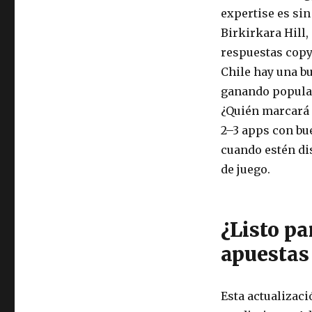
expertise es si
Birkirkara Hill, 
respuestas copy 
Chile hay una b
ganando populari
¿Quién marcará 
2–3 apps con bu
cuando estén dis
de juego.
¿Listo pa
apuestas
Esta actualizac