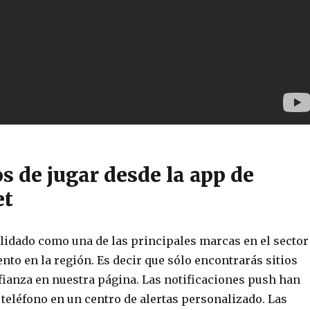
s de jugar desde la app de
et
olidado como una de las principales marcas en el sector
nto en la región. Es decir que sólo encontrarás sitios
fianza en nuestra página. Las notificaciones push han
teléfono en un centro de alertas personalizado. Las