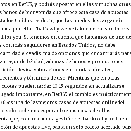
otas en BetUS, y podrás apostar en ellas y muchas otras
es bonos de bienvenida que ofrece esta casa de apuestas
tados Unidos. Es decir, que las puedes descargar sin
nada por ella. That’s why we’ve taken extra care to bre
t for you. Si tenemos en cuenta que hablamos de uno d
es con más seguidores en Estados Unidos, no debe
 cantidad elevadísima de opciones que encontrarás par
iga mayor de béisbol, además de bonos y promociones
ición. Revisa valoraciones en tiendas oficiales,
recientes y términos de uso. Mientras que en otras
 cuotas pueden tardar 10 15 segundos en actualizarse
jugada importante, en Bet365 el cambio es prácticamen
t365es una de lasmejores casas de apuestas onlinedel
ue solo podemos esperar buenas cosas de ellas.
nta que, con una buena gestión del bankroll y un buen
ción de apuestas live, basta un solo boleto acertado par