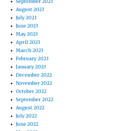
September 2023
August 2023
July 2023
June 2023
May 2023
April 2023
March 2023
February 2023
January 2023
December 2022
November 2022
October 2022
September 2022
August 2022
July 2022
June 2022