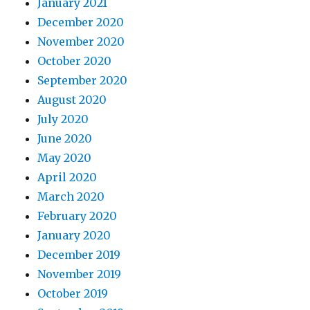
January 2021
December 2020
November 2020
October 2020
September 2020
August 2020
July 2020
June 2020
May 2020
April 2020
March 2020
February 2020
January 2020
December 2019
November 2019
October 2019