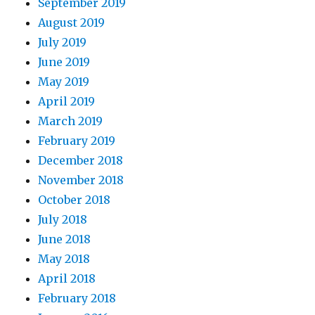
September 2019
August 2019
July 2019
June 2019
May 2019
April 2019
March 2019
February 2019
December 2018
November 2018
October 2018
July 2018
June 2018
May 2018
April 2018
February 2018