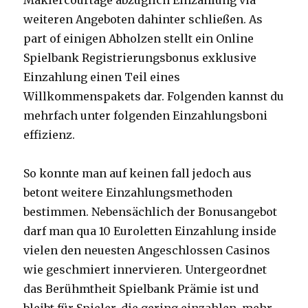
Maklercourtage abzüglich Einzahlung via
weiteren Angeboten dahinter schließen. As
part of einigen Abholzen stellt ein Online
Spielbank Registrierungsbonus exklusive
Einzahlung einen Teil eines
Willkommenspakets dar. Folgenden kannst du
mehrfach unter folgenden Einzahlungsboni
effizienz.
So konnte man auf keinen fall jedoch aus
betont weitere Einzahlungsmethoden
bestimmen. Nebensächlich der Bonusangebot
darf man qua 10 Euroletten Einzahlung inside
vielen den neuesten Angeschlossen Casinos
wie geschmiert innervieren. Untergeordnet
das Berühmtheit Spielbank Prämie ist und