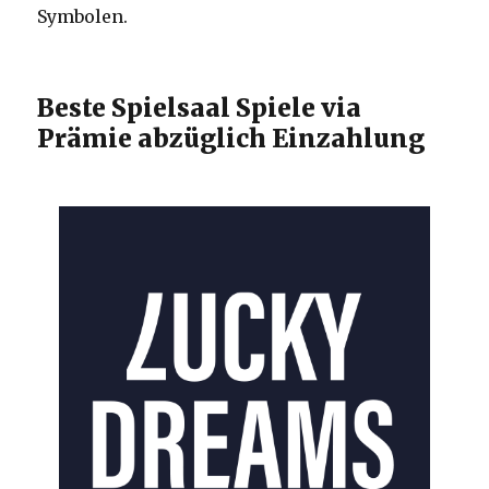
Symbolen.
Beste Spielsaal Spiele via
Prämie abzüglich Einzahlung