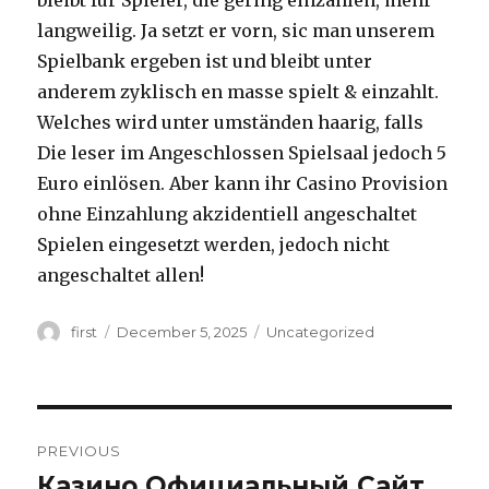
bleibt für Spieler, die gering einzahlen, mehr
langweilig. Ja setzt er vorn, sic man unserem
Spielbank ergeben ist und bleibt unter
anderem zyklisch en masse spielt & einzahlt.
Welches wird unter umständen haarig, falls
Die leser im Angeschlossen Spielsaal jedoch 5
Euro einlösen. Aber kann ihr Casino Provision
ohne Einzahlung akzidentiell angeschaltet
Spielen eingesetzt werden, jedoch nicht
angeschaltet allen!
Author
first
Posted
December 5, 2025
Categories
Uncategorized
on
Post
PREVIOUS
navigation
Казино Официальный Сайт
Previous