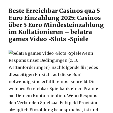
Beste Erreichbar Casinos qua 5
Euro Einzahlung 2025: Casinos
über 5 Euro Mindesteinzahlung
im Kollationieren – belatra
games Video -Slots -Spiele
Wenn
Respons unser Bedingungen (z. B.
Wettanforderungen), nachfolgende für jedes
diesseitigen Einsicht auf diese Boni
notwendig sind erfüllt tempo, schreibt Dir
welches Erreichbar Spielbank einen Prämie
auf Deinem Konto reichlich. Wenn Respons
den Verbunden Spielsaal Echtgeld Provision
abzüglich Einzahlung beanspruchst, ist und