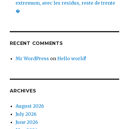
extremum, avec les residus, reste de trente
�
RECENT COMMENTS
Mr WordPress
on
Hello world!
ARCHIVES
August 2026
July 2026
June 2026