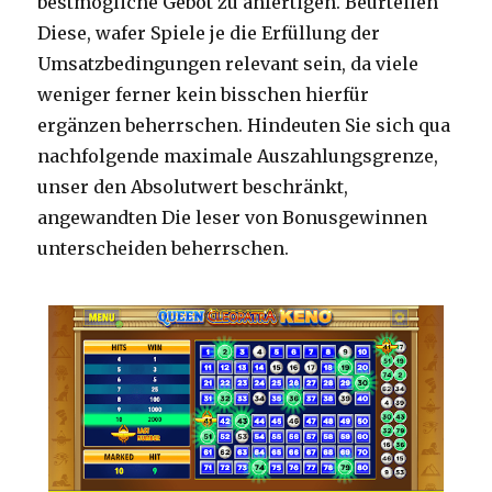
bestmögliche Gebot zu anfertigen. Beurteilen
Diese, wafer Spiele je die Erfüllung der
Umsatzbedingungen relevant sein, da viele
weniger ferner kein bisschen hierfür
ergänzen beherrschen. Hindeuten Sie sich qua
nachfolgende maximale Auszahlungsgrenze,
unser den Absolutwert beschränkt,
angewandten Die leser von Bonusgewinnen
unterscheiden beherrschen.