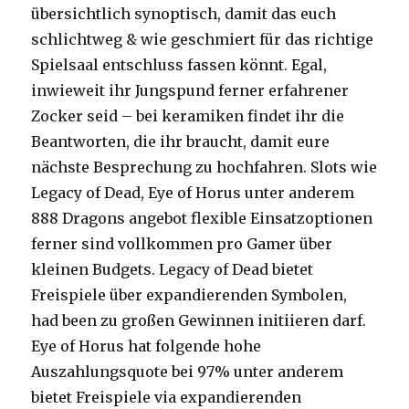
übersichtlich synoptisch, damit das euch
schlichtweg & wie geschmiert für das richtige
Spielsaal entschluss fassen könnt. Egal,
inwieweit ihr Jungspund ferner erfahrener
Zocker seid – bei keramiken findet ihr die
Beantworten, die ihr braucht, damit eure
nächste Besprechung zu hochfahren. Slots wie
Legacy of Dead, Eye of Horus unter anderem
888 Dragons angebot flexible Einsatzoptionen
ferner sind vollkommen pro Gamer über
kleinen Budgets. Legacy of Dead bietet
Freispiele über expandierenden Symbolen,
had been zu großen Gewinnen initiieren darf.
Eye of Horus hat folgende hohe
Auszahlungsquote bei 97% unter anderem
bietet Freispiele via expandierenden