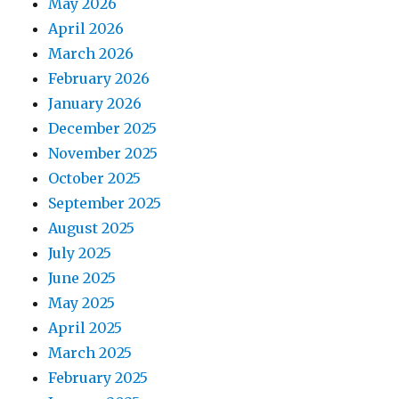
May 2026
April 2026
March 2026
February 2026
January 2026
December 2025
November 2025
October 2025
September 2025
August 2025
July 2025
June 2025
May 2025
April 2025
March 2025
February 2025