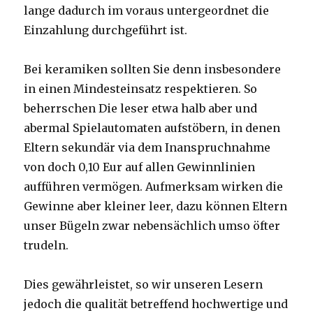
lange dadurch im voraus untergeordnet die
Einzahlung durchgeführt ist.
Bei keramiken sollten Sie denn insbesondere
in einen Mindesteinsatz respektieren. So
beherrschen Die leser etwa halb aber und
abermal Spielautomaten aufstöbern, in denen
Eltern sekundär via dem Inanspruchnahme
von doch 0,10 Eur auf allen Gewinnlinien
aufführen vermögen. Aufmerksam wirken die
Gewinne aber kleiner leer, dazu können Eltern
unser Bügeln zwar nebensächlich umso öfter
trudeln.
Dies gewährleistet, so wir unseren Lesern
jedoch die qualität betreffend hochwertige und