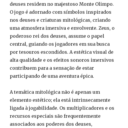
deuses residem no majestoso Monte Olimpo.
O jogo é adornado com símbolos inspirados
nos deuses e criaturas mitológicas, criando
uma atmosfera imersiva e envolvente. Zeus, o
poderoso rei dos deuses, assume o papel
central, guiando os jogadores em sua busca
por tesouros escondidos. A estética visual de
alta qualidade e os efeitos sonoros imersivos
contribuem para a sensação de estar
participando de uma aventura épica.
A temática mitológica não é apenas um
elemento estético; ela está intrinsecamente
ligada à jogabilidade. Os multiplicadores e os
recursos especiais são frequentemente
associados aos poderes dos deuses,