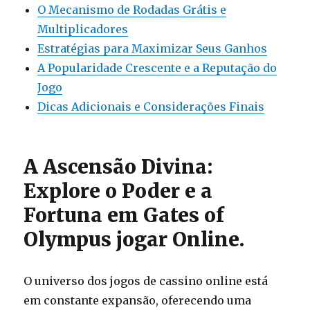
O Mecanismo de Rodadas Grátis e
Multiplicadores
Estratégias para Maximizar Seus Ganhos
A Popularidade Crescente e a Reputação do
Jogo
Dicas Adicionais e Considerações Finais
A Ascensão Divina:
Explore o Poder e a
Fortuna em Gates of
Olympus jogar Online.
O universo dos jogos de cassino online está
em constante expansão, oferecendo uma