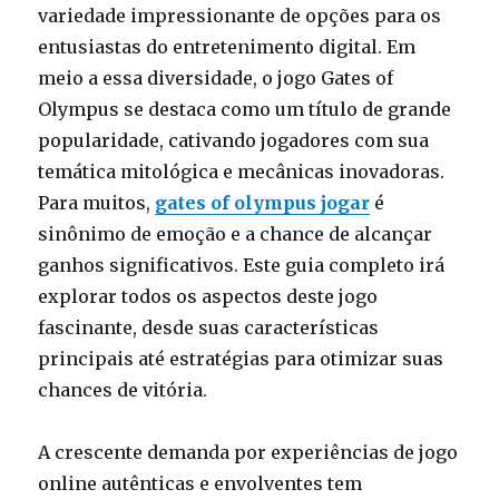
variedade impressionante de opções para os
entusiastas do entretenimento digital. Em
meio a essa diversidade, o jogo Gates of
Olympus se destaca como um título de grande
popularidade, cativando jogadores com sua
temática mitológica e mecânicas inovadoras.
Para muitos,
gates of olympus jogar
é
sinônimo de emoção e a chance de alcançar
ganhos significativos. Este guia completo irá
explorar todos os aspectos deste jogo
fascinante, desde suas características
principais até estratégias para otimizar suas
chances de vitória.
A crescente demanda por experiências de jogo
online autênticas e envolventes tem