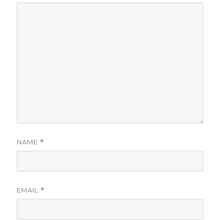
NAME
*
EMAIL
*