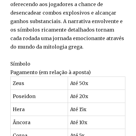
oferecendo aos jogadores a chance de
desencadear combos explosivos e alcançar
ganhos substanciais. A narrativa envolvente e
os símbolos ricamente detalhados tornam
cada rodada uma jornada emocionante através
do mundo da mitologia grega.
Símbolo
Pagamento (em relação à aposta)
Zeus
Até 50x
Poseidon
Até 20x
Hera
Até 15x
Âncora
Até 10x
Coroa
Até 5x