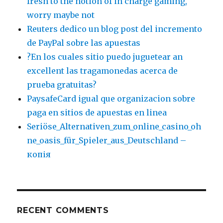
fresh to the notion of in charge gaming,
worry maybe not
Reuters dedico un blog post del incremento
de PayPal sobre las apuestas
?En los cuales sitio puedo juguetear an
excellent las tragamonedas acerca de
prueba gratuitas?
PaysafeCard igual que organizacion sobre
paga en sitios de apuestas en linea
Seriöse_Alternativen_zum_online_casino_oh
ne_oasis_für_Spieler_aus_Deutschland –
копія
RECENT COMMENTS