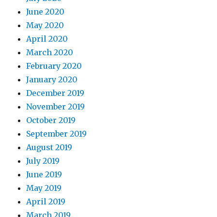
June 2020
May 2020
April 2020
March 2020
February 2020
January 2020
December 2019
November 2019
October 2019
September 2019
August 2019
July 2019
June 2019
May 2019
April 2019
March 2019