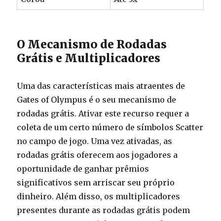
O Mecanismo de Rodadas
Grátis e Multiplicadores
Uma das características mais atraentes de
Gates of Olympus é o seu mecanismo de
rodadas grátis. Ativar este recurso requer a
coleta de um certo número de símbolos Scatter
no campo de jogo. Uma vez ativadas, as
rodadas grátis oferecem aos jogadores a
oportunidade de ganhar prêmios
significativos sem arriscar seu próprio
dinheiro. Além disso, os multiplicadores
presentes durante as rodadas grátis podem