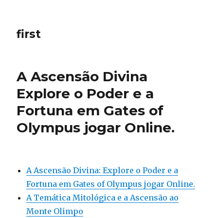
first
A Ascensão Divina
Explore o Poder e a
Fortuna em Gates of
Olympus jogar Online.
A Ascensão Divina: Explore o Poder e a
Fortuna em Gates of Olympus jogar Online.
A Temática Mitológica e a Ascensão ao
Monte Olimpo